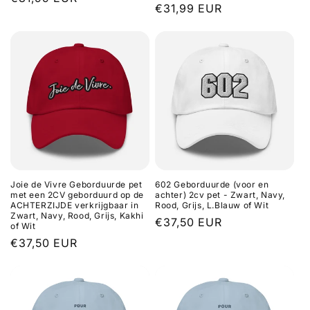
Normale
€31,99 EUR
prijs
prijs
Joie de Vivre Geborduurde pet
602 Geborduurde (voor en
met een 2CV geborduurd op de
achter) 2cv pet - Zwart, Navy,
ACHTERZIJDE verkrijgbaar in
Rood, Grijs, L.Blauw of Wit
Zwart, Navy, Rood, Grijs, Kakhi
Normale
€37,50 EUR
of Wit
prijs
Normale
€37,50 EUR
prijs