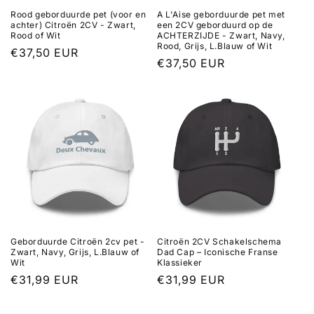
Rood geborduurde pet (voor en
A L'Aise geborduurde pet met
achter) Citroën 2CV - Zwart,
een 2CV geborduurd op de
Rood of Wit
ACHTERZIJDE - Zwart, Navy,
Rood, Grijs, L.Blauw of Wit
Normale
€37,50 EUR
Normale
€37,50 EUR
prijs
prijs
Geborduurde Citroën 2cv pet -
Citroën 2CV Schakelschema
Zwart, Navy, Grijs, L.Blauw of
Dad Cap – Iconische Franse
Wit
Klassieker
Normale
€31,99 EUR
Normale
€31,99 EUR
prijs
prijs