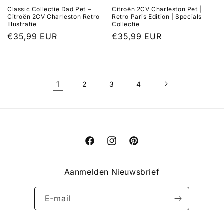
Classic Collectie Dad Pet –
Citroën 2CV Charleston Pet |
Citroën 2CV Charleston Retro
Retro Paris Edition | Specials
Illustratie
Collectie
Normale
€35,99 EUR
Normale
€35,99 EUR
prijs
prijs
1
2
3
4
Facebook
Instagram
Pinterest
Aanmelden Nieuwsbrief
E‑mail