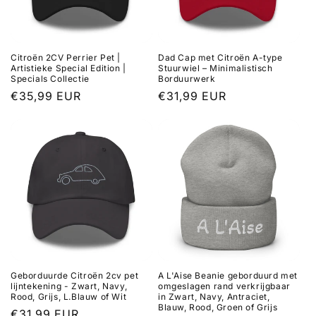
Citroën 2CV Perrier Pet |
Dad Cap met Citroën A-type
Artistieke Special Edition |
Stuurwiel – Minimalistisch
Specials Collectie
Borduurwerk
Normale
€35,99 EUR
Normale
€31,99 EUR
prijs
prijs
Geborduurde Citroën 2cv pet
A L'Aise Beanie geborduurd met
lijntekening - Zwart, Navy,
omgeslagen rand verkrijgbaar
Rood, Grijs, L.Blauw of Wit
in Zwart, Navy, Antraciet,
Blauw, Rood, Groen of Grijs
Normale
€31,99 EUR