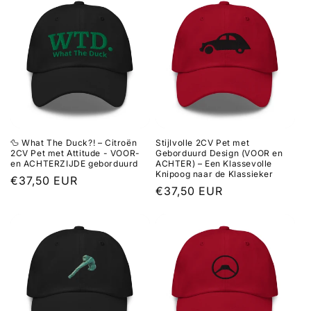
🦆 What The Duck?! – Citroën
Stijlvolle 2CV Pet met
2CV Pet met Attitude - VOOR-
Geborduurd Design (VOOR en
en ACHTERZIJDE geborduurd
ACHTER) – Een Klassevolle
Knipoog naar de Klassieker
Normale
€37,50 EUR
Normale
€37,50 EUR
prijs
prijs