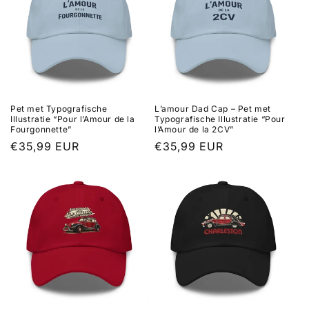
Pet met Typografische
L’amour Dad Cap – Pet met
Illustratie “Pour l’Amour de la
Typografische Illustratie “Pour
Fourgonnette”
l’Amour de la 2CV”
Normale
€35,99 EUR
Normale
€35,99 EUR
prijs
prijs