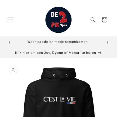
Meteen
naar de
content
Winkelwagen
Waar passie en mode samenkomen
Klik hier om een 2cv, Dyane of Méhari te huren
a direct naar
roductinformatie