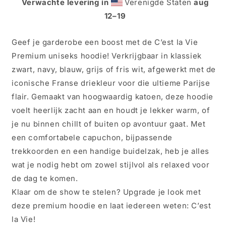
Verwachte levering in
Verenigde Staten
aug
hoodie
hoodie
met
met
12⁠–19
Franse
Franse
3
3
Geef je garderobe een boost met de C’est la Vie
kleur
kleur
Premium uniseks hoodie! Verkrijgbaar in klassiek
verkrijgbaar
verkrijgbaar
in
in
zwart, navy, blauw, grijs of fris wit, afgewerkt met de
Zwart,
Zwart,
iconische Franse driekleur voor die ultieme Parijse
Navy,
Navy,
flair. Gemaakt van hoogwaardig katoen, deze hoodie
Blauw,
Blauw,
Grijs
Grijs
voelt heerlijk zacht aan en houdt je lekker warm, of
of
of
je nu binnen chillt of buiten op avontuur gaat. Met
Wit
Wit
een comfortabele capuchon, bijpassende
trekkoorden en een handige buidelzak, heb je alles
wat je nodig hebt om zowel stijlvol als relaxed voor
de dag te komen.
Klaar om de show te stelen? Upgrade je look met
deze premium hoodie en laat iedereen weten: C’est
la Vie!