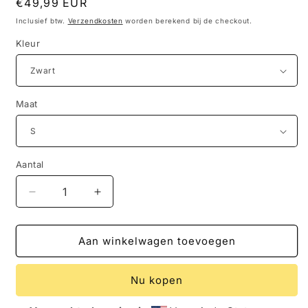
Normale
€49,99 EUR
prijs
Inclusief btw.
Verzendkosten
worden berekend bij de checkout.
Kleur
Maat
Aantal
Aantal
Aantal
verlagen
verhogen
voor
voor
C&#39;est
C&#39;est
Aan winkelwagen toevoegen
la
la
Vie
Vie
Nu kopen
Premium
Premium
uniseks
uniseks