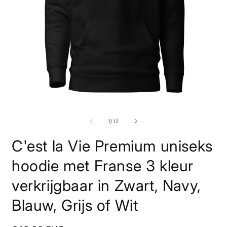
Media
M
1
2
openen
o
van
1
/
12
in
i
modaal
m
C'est la Vie Premium uniseks
hoodie met Franse 3 kleur
verkrijgbaar in Zwart, Navy,
Blauw, Grijs of Wit