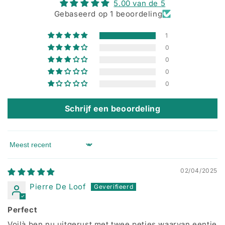
5.00 van de 5
Gebaseerd op 1 beoordeling
1
0
0
0
0
Schrijf een beoordeling
Sort by
02/04/2025
Pierre De Loof
Perfect
Voilà ben nu uitgerust met twee petjes waarvan eentje