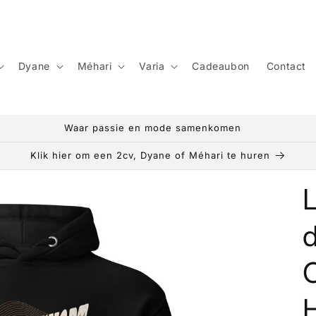
Dyane
Méhari
Varia
Cadeaubon
Contact
Waar passie en mode samenkomen
Klik hier om een 2cv, Dyane of Méhari te huren
L
d
C