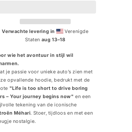
too
too
short
short
to
to
drive
drive
boring
boring
Verwachte levering in
Verenigde
cars
cars
Staten
aug 13⁠–18
–
–
Citroën
Citroën
Méhari
Méhari
or wie het avontuur in stijl wil
Hoodie
Hoodie
marmen.
at je passie voor unieke auto’s zien met
ze opvallende hoodie, bedrukt met de
uote
"Life is too short to drive boring
rs – Your journey begins now"
en een
ijlvolle tekening van de iconische
troën Méhari
. Stoer, tijdloos en met een
eugje nostalgie.