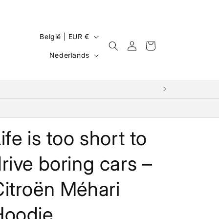
L
België | EUR €
Inloggen
Winkelwagen
a
T
Nederlands
n
a
d
a
/
l
r
e
ife is too short to
g
i
rive boring cars –
o
itroën Méhari
Hoodie