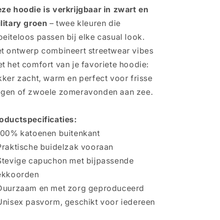
ze hoodie is verkrijgbaar in zwart en
litary groen
– twee kleuren die
eiteloos passen bij elke casual look.
t ontwerp combineert streetwear vibes
t het comfort van je favoriete hoodie:
kker zacht, warm en perfect voor frisse
gen of zwoele zomeravonden aan zee.
oductspecificaties:
100% katoenen buitenkant
Praktische buidelzak vooraan
Stevige capuchon met bijpassende
ekkoorden
Duurzaam en met zorg geproduceerd
Unisex pasvorm, geschikt voor iedereen