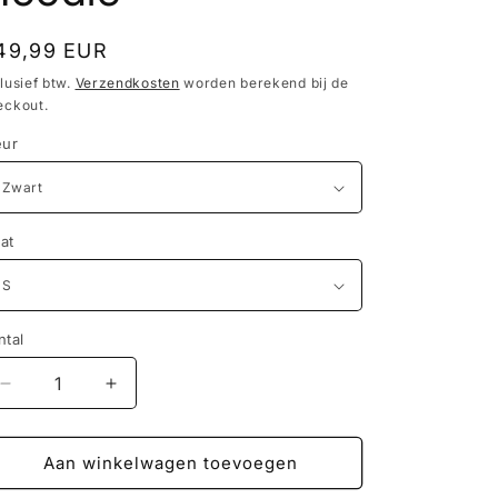
ormale
49,99 EUR
ijs
lusief btw.
Verzendkosten
worden berekend bij de
eckout.
eur
at
ntal
Aantal
Aantal
verlagen
verhogen
voor
voor
Life
Life
Aan winkelwagen toevoegen
is
is