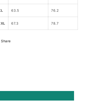
XL
63.5
76.2
2XL
67.3
78.7
Share