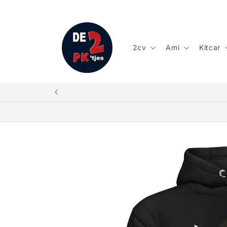
Meteen
naar de
content
2cv
Ami
Kitcar
Ga direct naar
productinformatie