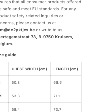
sures that all consumer products offered
e safe and meet EU standards. For any
oduct safety related inquiries or
ncerns, please contact us at
am@de2pktjes.be
or write to us
ertegemstraat 73, B-9750 Kruisem,
lgium.
ze guide
CHEST WIDTH (cm)
LENGTH (cm)
S
50.8
68.6
M
53.3
71.1
L
58.4
73.7