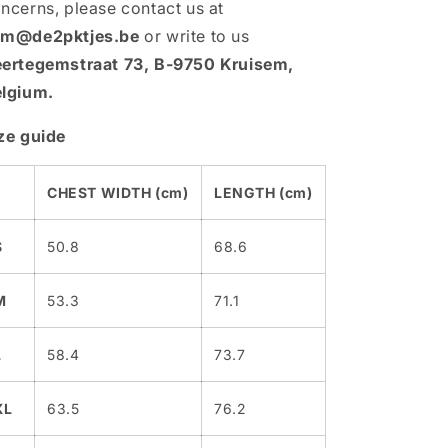
ncerns, please contact us at
am@de2pktjes.be
or write to us
ertegemstraat 73, B-9750 Kruisem,
lgium.
ze guide
CHEST WIDTH (cm)
LENGTH (cm)
S
50.8
68.6
M
53.3
71.1
L
58.4
73.7
XL
63.5
76.2