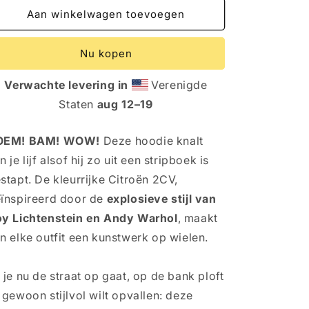
Popart
Popart
Aan winkelwagen toevoegen
Hoodie
Hoodie
–
–
Nu kopen
Citroën
Citroën
2CV
2CV
Verwachte levering in
Verenigde
x
x
Warhol
Warhol
Staten
aug 12⁠–19
Vibes
Vibes
voor
voor
OEM! BAM! WOW!
Deze hoodie knalt
de
de
Ultieme
Ultieme
n je lijf alsof hij zo uit een stripboek is
Eyecatcher
Eyecatcher
stapt. De kleurrijke Citroën 2CV,
ïnspireerd door de
explosieve stijl van
y Lichtenstein en Andy Warhol
, maakt
n elke outfit een kunstwerk op wielen.
 je nu de straat op gaat, op de bank ploft
 gewoon stijlvol wilt opvallen: deze