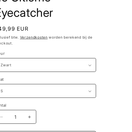
Eyecatcher
ormale
49,99 EUR
ijs
lusief btw.
Verzendkosten
worden berekend bij de
eckout.
eur
at
ntal
Aantal
Aantal
verlagen
verhogen
voor
voor