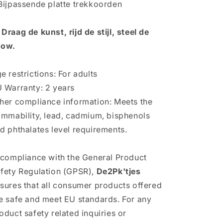
Bijpassende platte trekkoorden
️ Draag de kunst, rijd de stijl, steel de
how.
e restrictions: For adults
 Warranty: 2 years
her compliance information: Meets the
ammability, lead, cadmium, bisphenols
d phthalates level requirements.
 compliance with the General Product
fety Regulation (GPSR),
De2Pk'tjes
sures that all consumer products offered
e safe and meet EU standards. For any
oduct safety related inquiries or