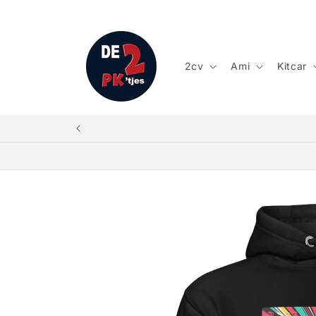
Meteen
naar de
content
2cv
Ami
Kitcar
Ga direct naar
productinformatie