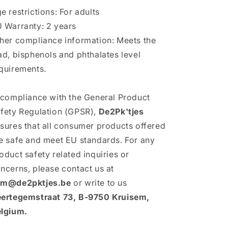
e restrictions: For adults
 Warranty: 2 years
her compliance information: Meets the
ad, bisphenols and phthalates level
quirements.
 compliance with the General Product
fety Regulation (GPSR),
De2Pk'tjes
sures that all consumer products offered
e safe and meet EU standards. For any
oduct safety related inquiries or
ncerns, please contact us at
am@de2pktjes.be
or write to us
ertegemstraat 73, B-9750 Kruisem,
lgium.