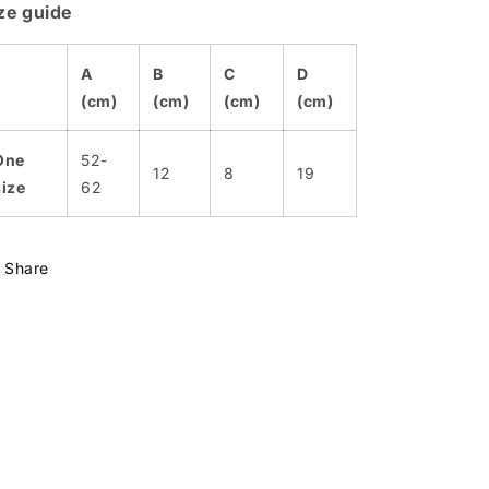
ze guide
A
B
C
D
(cm)
(cm)
(cm)
(cm)
One
52-
12
8
19
size
62
Share