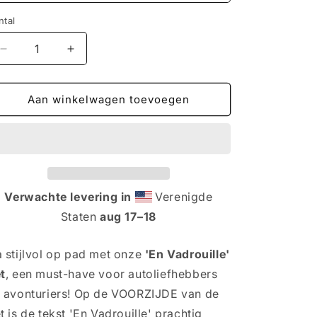
ntal
Aantal
Aantal
verlagen
verhogen
voor
voor
Stijlvolle
Stijlvolle
Aan winkelwagen toevoegen
&#39;En
&#39;En
Vadrouille&#39;
Vadrouille&#39;
Pet
Pet
met
met
Geborduurde
Geborduurde
Citroën
Citroën
Verwachte levering in
Verenigde
Dyane
Dyane
Staten
aug 17⁠–18
–
–
Duurzaam
Duurzaam
&amp;
&amp;
 stijlvol op pad met onze
'En Vadrouille'
Verstelbaar
Verstelbaar
t
, een must-have voor autoliefhebbers
-
-
Verkrijgbaar
Verkrijgbaar
 avonturiers! Op de VOORZIJDE van de
in
in
t is de tekst 'En Vadrouille' prachtig