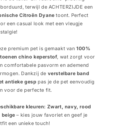
zwart,
zwart,
borduurd, terwijl de ACHTERZIJDE een
navy,
navy,
rood
rood
onische Citroën Dyane
toont. Perfect
en
en
or een casual look met een vleugje
beige
beige
stalgie!
ze premium pet is gemaakt van
100%
toenen chino keperstof
, wat zorgt voor
n comfortabele pasvorm en ademend
rmogen. Dankzij de
verstelbare band
t antieke gesp
pas je de pet eenvoudig
n voor de perfecte fit.
schikbare kleuren: Zwart, navy, rood
 beige
– kies jouw favoriet en geef je
tfit een unieke touch!