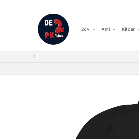
Meteen
naar de
content
2cv
Ami
Kitcar
Ga direct naar
productinformatie