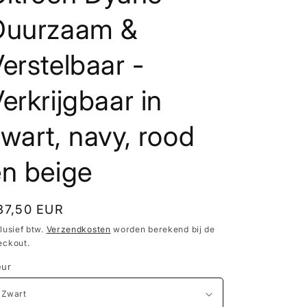
Duurzaam &
erstelbaar -
erkrijgbaar in
wart, navy, rood
en beige
ormale
37,50 EUR
ijs
lusief btw.
Verzendkosten
worden berekend bij de
eckout.
eur