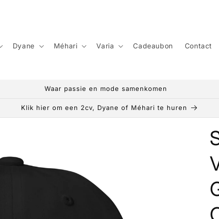
Dyane
Méhari
Varia
Cadeaubon
Contact
Altijd GRATIS levering in Europa!
Klik hier om een 2cv, Dyane of Méhari te huren
S
V