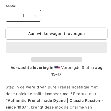
Aantal
Aantal
Aantal
verlagen
verhogen
voor
voor
Vintage
Vintage
Aan winkelwagen toevoegen
Emaille
Emaille
Kampeer-
Kampeer-
Mok
Mok
–
–
Authentic
Authentic
Frenchmade
Frenchmade
Verwachte levering in
Verenigde Staten
aug
Dyane
Dyane
15⁠–17
🇫🇷
🇫🇷
🚙
🚙
Stap in de wereld van pure Franse nostalgie met
deze unieke emaille kampeer-mok! Bedrukt met
"Authentic Frenchmade Dyane | Classic Passion -
since 1967"
, brengt deze mok de charme van