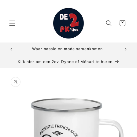
Meteen
naar de
content
Winkelwagen
Waar passie en mode samenkomen
Klik hier om een 2cv, Dyane of Méhari te huren
a direct naar
roductinformatie